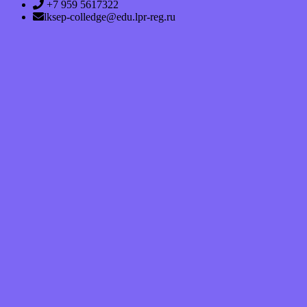
+7 959 5617322
lksep-colledge@edu.lpr-reg.ru