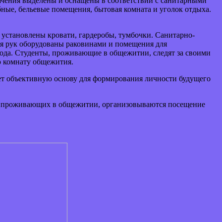
ачения выделены и оснащены в соответствии с санитарными
ные, бельевые помещения, бытовая комната и уголок отдыха.
установлены кровати, гардеробы, тумбочки. Санитарно-
ья рук оборудованы раковинами и помещения для
ода. Студенты, проживающие в общежитии, следят за своими
ю комнату общежития.
ает объективную основу для формирования личности будущего
ов, проживающих в общежитии, организовываются посещение