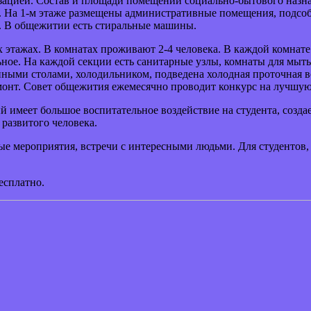
зацией. Состав и площади помещений социально-бытового назн
. На 1-м этаже размещены административные помещения, подсоб
. В общежитии есть стиральные машины.
тажах. В комнатах проживают 2-4 человека. В каждой комнате 
ное. На каждой секции есть санитарные узлы, комнаты для мыт
ными столами, холодильником, подведена холодная проточная в
монт. Совет общежития ежемесячно проводит конкурс на лучшу
 имеет большое воспитательное воздействие на студента, созд
развитого человека.
ные мероприятия, встречи с интересными людьми. Для студент
есплатно.