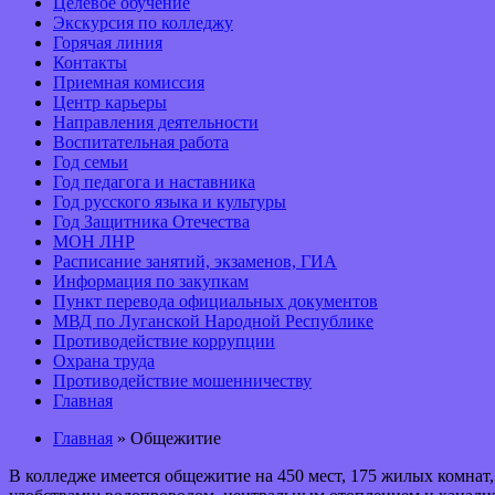
Целевое обучение
Экскурсия по колледжу
Горячая линия
Контакты
Приемная комиссия
Центр карьеры
Направления деятельности
Воспитательная работа
Год семьи
Год педагога и наставника
Год русского языка и культуры
Год Защитника Отечества
МОН ЛНР
Расписание занятий, экзаменов, ГИА
Информация по закупкам
Пункт перевода официальных документов
МВД по Луганской Народной Республике
Противодействие коррупции
Охрана труда
Противодействие мошенничеству
Главная
Главная
» Общежитие
В колледже имеется общежитие на 450 мест, 175 жилых комнат,