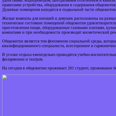
удобствами: водопроводом, центральным отоплением и канали
правилами устройства, оборудования и содержания общежития
Душевые помещения находятся в подвальной части общежития
Жилые комнаты для юношей и девушек расположены на разных э
техническое состояние помещений общежития удовлетворитель
приготовления пищи, оборудованные газовыми плитами, кухон
комнатами и при необходимости производят косметический ре
Общежитие является тем феноменом социальной среды, который
квалифицированного специалиста, всестороннее и гармонично 
В уголке отдыха еженедельно проводятся учебно-воспитатель
филармонии и театров.
На сегодня в общежитии проживает 261 студент, проживание б