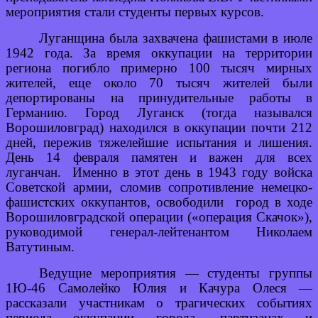
мероприятия стали студенты первых курсов.
Луганщина была захвачена фашистами в июле
1942 года. За время оккупации на территории
региона погибло примерно 100 тысяч мирных
жителей, еще около 70 тысяч жителей были
депортированы на принудительные работы в
Германию. Город Луганск (тогда назывался
Ворошиловград) находился в оккупации почти 212
дней, пережив тяжелейшие испытания и лишения.
День 14 февраля памятен и важен для всех
луганчан. Именно в этот день в 1943 году войска
Советской армии, сломив сопротивление немецко-
фашистских оккупантов, освободили город в ходе
Ворошиловградской операции («операция Скачок»),
руководимой генерал-лейтенантом Николаем
Ватутиным.
Ведущие мероприятия — студенты группы
1Ю-46 Самолейко Юлия и Качура Олеся —
рассказали участникам о трагических событиях
периода оккупации города, партизанах и