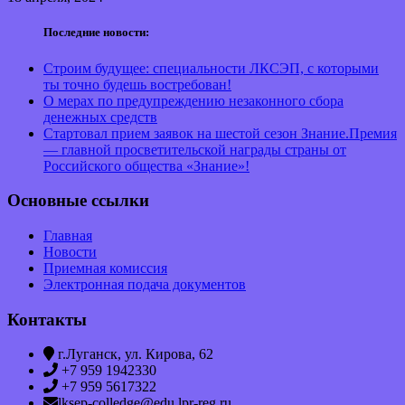
Последние новости:
Строим будущее: специальности ЛКСЭП, с которыми
ты точно будешь востребован!
О мерах по предупреждению незаконного сбора
денежных средств
Стартовал прием заявок на шестой сезон Знание.Премия
— главной просветительской награды страны от
Российского общества «Знание»!
Основные ссылки
Главная
Новости
Приемная комиссия
Электронная подача документов
Контакты
г.Луганск, ул. Кирова, 62
+7 959 1942330
+7 959 5617322
lksep-colledge@edu.lpr-reg.ru