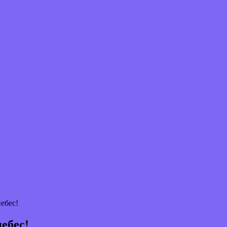
ебес!
небес!