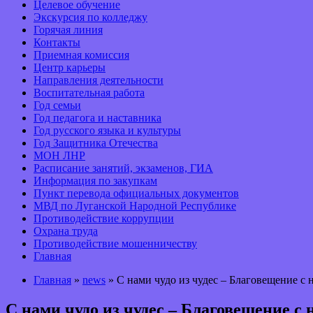
Целевое обучение
Экскурсия по колледжу
Горячая линия
Контакты
Приемная комиссия
Центр карьеры
Направления деятельности
Воспитательная работа
Год семьи
Год педагога и наставника
Год русского языка и культуры
Год Защитника Отечества
МОН ЛНР
Расписание занятий, экзаменов, ГИА
Информация по закупкам
Пункт перевода официальных документов
МВД по Луганской Народной Республике
Противодействие коррупции
Охрана труда
Противодействие мошенничеству
Главная
Главная
»
news
» С нами чудо из чудес – Благовещение с н
С нами чудо из чудес – Благовещение с 