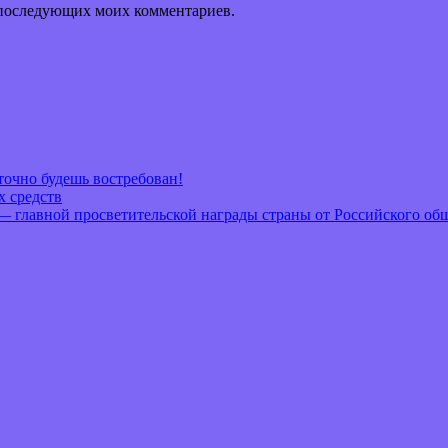
ля последующих моих комментариев.
очно будешь востребован!
х средств
— главной просветительской награды страны от Российского об