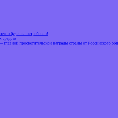
очно будешь востребован!
х средств
— главной просветительской награды страны от Российского об