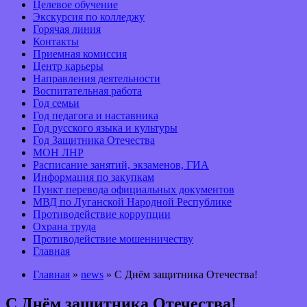
Целевое обучение
Экскурсия по колледжу
Горячая линия
Контакты
Приемная комиссия
Центр карьеры
Направления деятельности
Воспитательная работа
Год семьи
Год педагога и наставника
Год русского языка и культуры
Год Защитника Отечества
МОН ЛНР
Расписание занятий, экзаменов, ГИА
Информация по закупкам
Пункт перевода официальных документов
МВД по Луганской Народной Республике
Противодействие коррупции
Охрана труда
Противодействие мошенничеству
Главная
Главная
»
news
» С Днём защитника Отечества!
С Днём защитника Отечества!