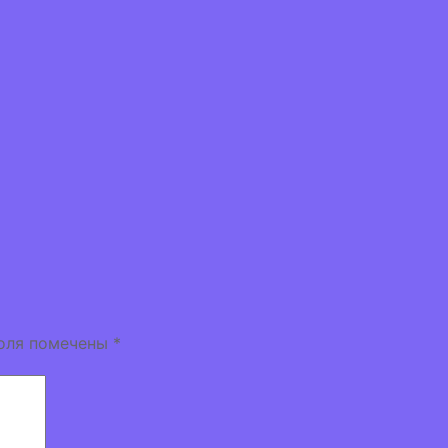
оля помечены
*