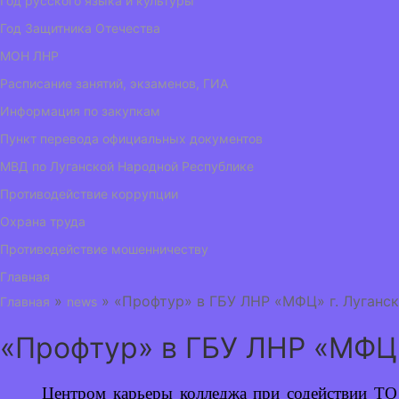
Год русского языка и культуры
Год Защитника Отечества
МОН ЛНР
Расписание занятий, экзаменов, ГИА
Информация по закупкам
Пункт перевода официальных документов
МВД по Луганской Народной Республике
Противодействие коррупции
Охрана труда
Противодействие мошенничеству
Главная
»
» «Профтур» в ГБУ ЛНР «МФЦ» г. Луганс
Главная
news
«Профтур» в ГБУ ЛНР «МФЦ»
Центром карьеры колледжа при содействии Т