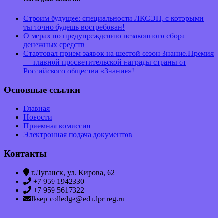
Строим будущее: специальности ЛКСЭП, с которыми
ты точно будешь востребован!
О мерах по предупреждению незаконного сбора
денежных средств
Стартовал прием заявок на шестой сезон Знание.Премия
— главной просветительской награды страны от
Российского общества «Знание»!
Основные ссылки
Главная
Новости
Приемная комиссия
Электронная подача документов
Контакты
г.Луганск, ул. Кирова, 62
+7 959 1942330
+7 959 5617322
lksep-colledge@edu.lpr-reg.ru