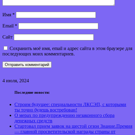
Имя
*
Email
*
Сайт
Сохранить моё имя, email и адрес сайта в этом браузере для
последующих моих комментариев.
4 июля, 2024
Последние новости:
Строим будущее: специальности ЛКСЭП, с которыми
ты точно будешь востребован!
О мерах по предупреждению незаконного сбора
денежных средств
Стартовал прием заявок на шестой сезон Знание.Премия
— главной просветительской награды страны от