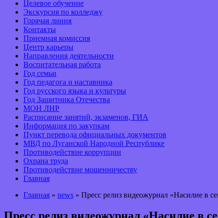
Целевое обучение
Экскурсия по колледжу
Горячая линия
Контакты
Приемная комиссия
Центр карьеры
Направления деятельности
Воспитательная работа
Год семьи
Год педагога и наставника
Год русского языка и культуры
Год Защитника Отечества
МОН ЛНР
Расписание занятий, экзаменов, ГИА
Информация по закупкам
Пункт перевода официальных документов
МВД по Луганской Народной Республике
Противодействие коррупции
Охрана труда
Противодействие мошенничеству
Главная
Главная
»
news
» Пресс релиз видеожурнал «Насилие в се
Пресс релиз видеожурнал «Насилие в с