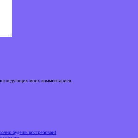
ля последующих моих комментариев.
очно будешь востребован!
х средств