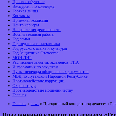
Целевое обучение
Экскурсия по колледжу
Горячая линия
Контакты
Приемная комиссия
Центр карьеры
Направления деятельности
Воспитательная работа
Год семьи
Год педагога и наставника
Год русского языка и культуры
Год Защитника Отечества
МОН ЛНР
Расписание занятий, экзаменов, ГИА
Информация по закупкам
Пункт перевода официальных документов
МВД по Луганской Народной Республике
Противодействие коррупции
Охрана труда
Противодействие мошенничеству
Главная
Главная
»
news
» Праздничный концерт под девизом «Гер
Праздничный концерт под девизом «Ге