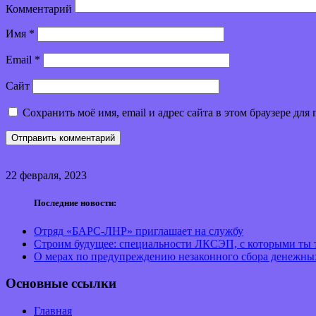
Комментарий
Имя
*
Email
*
Сайт
Сохранить моё имя, email и адрес сайта в этом браузере д
22 февраля, 2023
Последние новости:
Отряд «БАРС-ЛНР» приглашает на службу
Строим будущее: специальности ЛКСЭП, с которыми ты т
О мерах по предупреждению незаконного сбора денежны
Основные ссылки
Главная