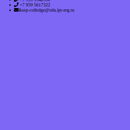
+7 959 5617322
lksep-colledge@edu.lpr-reg.ru