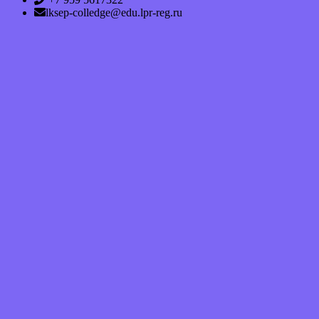
lksep-colledge@edu.lpr-reg.ru