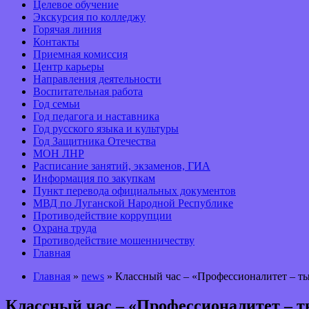
Целевое обучение
Экскурсия по колледжу
Горячая линия
Контакты
Приемная комиссия
Центр карьеры
Направления деятельности
Воспитательная работа
Год семьи
Год педагога и наставника
Год русского языка и культуры
Год Защитника Отечества
МОН ЛНР
Расписание занятий, экзаменов, ГИА
Информация по закупкам
Пункт перевода официальных документов
МВД по Луганской Народной Республике
Противодействие коррупции
Охрана труда
Противодействие мошенничеству
Главная
Главная
»
news
» Классный час – «Профессионалитет – т
Классный час – «Профессионалитет – 