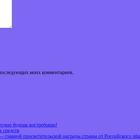
ля последующих моих комментариев.
очно будешь востребован!
х средств
— главной просветительской награды страны от Российского об