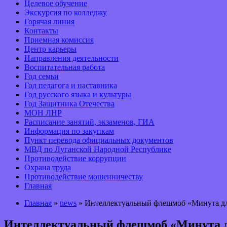
Целевое обучение
Экскурсия по колледжу
Горячая линия
Контакты
Приемная комиссия
Центр карьеры
Направления деятельности
Воспитательная работа
Год семьи
Год педагога и наставника
Год русского языка и культуры
Год Защитника Отечества
МОН ЛНР
Расписание занятий, экзаменов, ГИА
Информация по закупкам
Пункт перевода официальных документов
МВД по Луганской Народной Республике
Противодействие коррупции
Охрана труда
Противодействие мошенничеству
Главная
Главная
»
news
» Интеллектуальный флешмоб «Минута дл
Интеллектуальный флешмоб «Минута д