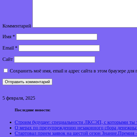
Комментарий
Имя
*
Email
*
Сайт
Сохранить моё имя, email и адрес сайта в этом браузере д
5 февраля, 2025
Последние новости:
Строим будущее: специальности ЛКСЭП, с которыми ты т
О мерах по предупреждению незаконного сбора денежны
Стартовал прием заявок на шестой сезон Знание.Премия 