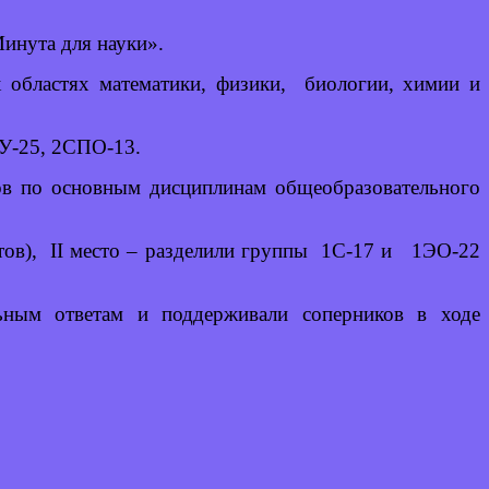
Минута для науки».
х областях математики, физики, биологии, химии и
БУ-25, 2СПО-13.
сов по основным дисциплинам общеобразовательного
тов), II место – разделили группы 1С-17 и 1ЭО-22
ьным ответам и поддерживали соперников в ходе