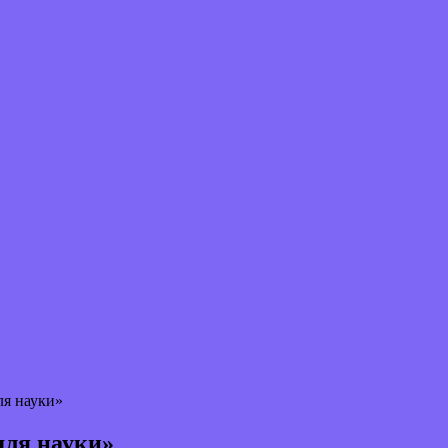
я науки»
ля науки»