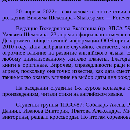
20 апреля 2022г. в колледже в соответстви
рождения Вильяма Шекспира «Shakespeare — Forever a
Ведущие Гожедрянова Екатерина (гр. 3ПСА-59)
Уильяма Шекспира. 23 апреля официально отмечается
Департамент общественной информации ООН принял
2010 году. Дата выбрана не случайно, считается, ч
огромное влияние на развитие английского языка. 
любому цивилизованному жителю планеты. Благода
книги в оригинале. Впрочем, справедливости ради н
апреля, поскольку она точно известна, как дата сме
также могло оказать влияние на выбор даты дня рож
На заседании студенты 1-х курсов колледжа 
произведениям, читали стихи на английском языке.
Студенты группы 1ПСО-87: Собакарь Алена, Р
Даниил, Иванова Виктория, Платова Александра, Ми
викторины, решали кроссворды. По итогам соревнов