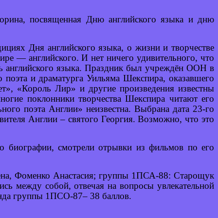
торина, посвященная Дню английского языка и дню
ициях Дня английского языка, о жизни и творчестве
ире — английского. И нет ничего удивительного, что
 английского языка. Праздник был учреждён ООН в
го поэта и драматурга Уильяма Шекспира, оказавшего
лет», «Король Лир» и другие произведения известны
ногие поклонники творчества Шекспира читают его
ьного поэта Англии» неизвестна. Выбрана дата 23-го
овителя Англии – святого Георгия. Возможно, что это
го биографии, смотрели отрывки из фильмов по его
ена, Фоменко Анастасия; группы 1ПСА-88: Старощук
ись между собой, отвечая на вопросы увлекательной
нда группы 1ПСО-87– 38 баллов.