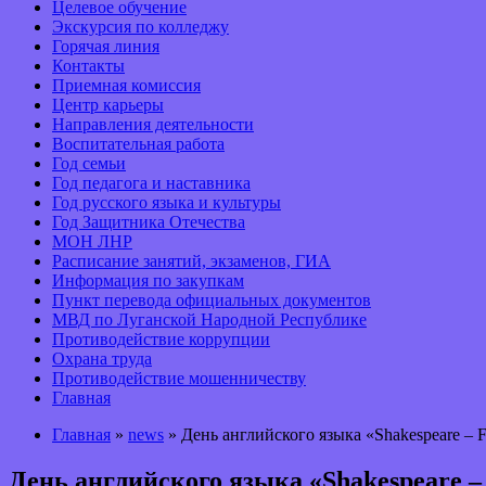
Целевое обучение
Экскурсия по колледжу
Горячая линия
Контакты
Приемная комиссия
Центр карьеры
Направления деятельности
Воспитательная работа
Год семьи
Год педагога и наставника
Год русского языка и культуры
Год Защитника Отечества
МОН ЛНР
Расписание занятий, экзаменов, ГИА
Информация по закупкам
Пункт перевода официальных документов
МВД по Луганской Народной Республике
Противодействие коррупции
Охрана труда
Противодействие мошенничеству
Главная
Главная
»
news
» День английского языка «Shakespeare – Fo
День английского языка «Shakespeare – F