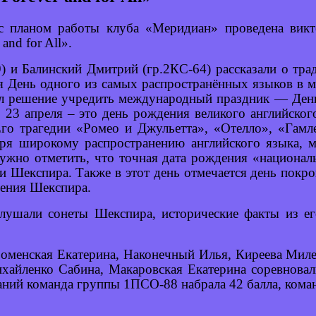
и с планом работы клуба «Меридиан» проведена вик
nd for All».
 и Балинский Дмитрий (гр.2КС-64) рассказали о трад
 День одного из самых распространённых языков в м
 решение учредить международный праздник — День
то 23 апреля – это день рождения великого английско
Его трагедии «Ромео и Джульетта», «Отелло», «Гам
ря широкому распространению английского языка, м
ужно отметить, что точная дата рождения «национал
рти Шекспира. Также в этот день отмечается день покр
дения Шекспира.
слушали сонеты Шекспира, исторические факты из е
оменская Екатерина, Наконечный Илья, Киреева Мил
хайленко Сабина, Макаровская Екатерина соревновал
аний команда группы 1ПСО-88 набрала 42 балла, кома