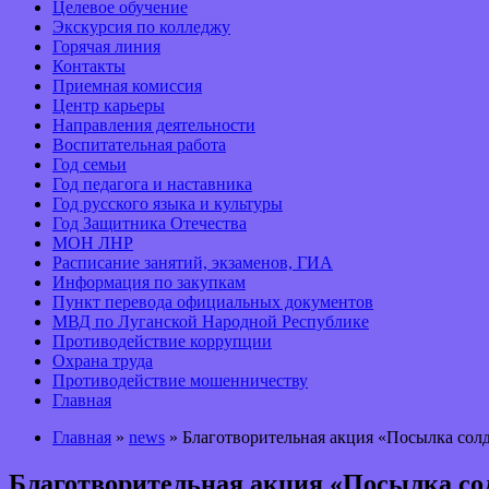
Целевое обучение
Экскурсия по колледжу
Горячая линия
Контакты
Приемная комиссия
Центр карьеры
Направления деятельности
Воспитательная работа
Год семьи
Год педагога и наставника
Год русского языка и культуры
Год Защитника Отечества
МОН ЛНР
Расписание занятий, экзаменов, ГИА
Информация по закупкам
Пункт перевода официальных документов
МВД по Луганской Народной Республике
Противодействие коррупции
Охрана труда
Противодействие мошенничеству
Главная
Главная
»
news
» Благотворительная акция «Посылка сол
Благотворительная акция «Посылка со