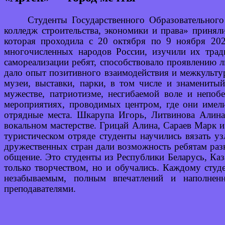
Студенты Государственного Образовательног
колледж строительства, экономики и права» принял
которая проходила с 20 октября по 9 ноября 2023
многочисленных народов России, изучили их трад
самореализации ребят, способствовало проявлению л
дало опыт позитивного взаимодействия и межкульт
музеи, выставки, парки, в том числе и знамениты
мужестве, патриотизме, несгибаемой воле и непо
мероприятиях, проводимых центром, где они имели
отрядные места. Шкарупа Игорь, Литвинова Алина 
вокальном мастерстве. Грицай Алина, Сараев Марк 
туристическом отряде студенты научились вязать уз
дружественных стран дали возможность ребятам раз
общение. Это студенты из Республики Беларусь, Каз
только творчеством, но и обучались. Каждому студ
незабываемым, полным впечатлений и наполнен
преподавателями.