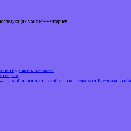
ля последующих моих комментариев.
очно будешь востребован!
х средств
— главной просветительской награды страны от Российского об