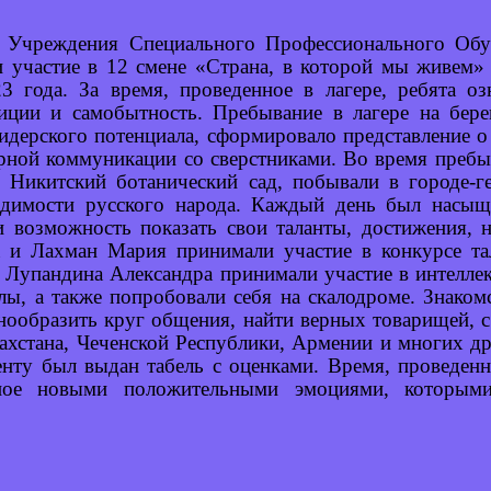
о Учреждения Специального Профессионального Об
и участие в 12 смене «Страна, в которой мы живем
 года. За время, проведенное в лагере, ребята о
иции и самобытность. Пребывание в лагере на бере
идерского потенциала, сформировало представление 
урной коммуникации со сверстниками. Во время преб
й Никитский ботанический сад, побывали в городе-г
бедимости русского народа. Каждый день был насыщ
 возможность показать свои таланты, достижения, 
и Лахман Мария принимали участие в конкурсе тал
и Лупандина Александра принимали участие в интелле
лы, а также попробовали себя на скалодроме. Знаком
нообразить круг общения, найти верных товарищей,
ахстана, Чеченской Республики, Армении и многих др
енту был выдан табель с оценками. Время, проведен
ное новыми положительными эмоциями, которым