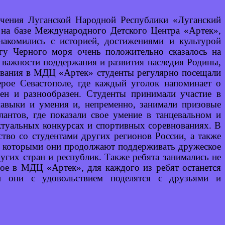
учения Луганской Народной Республики «Луганский
» на базе Международного Детского Центра «Артек»,
знакомились с историей, достижениями и культурой
гу Черного моря очень положительно сказалось на
о важности поддержания и развития наследия Родины,
ывания в МДЦ «Артек» студенты регулярно посещали
ерое Севастополе, где каждый уголок напоминает о
ен и разнообразен. Студенты принимали участие в
навыки и умения и, непременно, занимали призовые
антов, где показали свое умение в танцевальном и
ктуальных конкурсах и спортивных соревнованиях. В
ство со студентами других регионов России, а также
 с которыми они продолжают поддерживать дружеское
угих стран и республик. Также ребята занимались не
ное в МДЦ «Артек», для каждого из ребят останется
и они с удовольствием поделятся с друзьями и