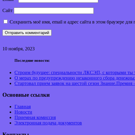
Сайт
Сохранить моё имя, email и адрес сайта в этом браузере д
10 ноября, 2023
Последние новости:
Строим будущее: специальности ЛКСЭП, с которыми ты т
О мерах по предупреждению незаконного сбора денежны
Стартовал прием заявок на шестой сезон Знание.Премия 
Основные ссылки
Главная
Новости
Приемная комиссия
Электронная подача документов
Контакты