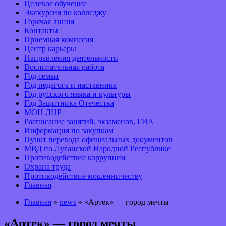
Целевое обучение
Экскурсия по колледжу
Горячая линия
Контакты
Приемная комиссия
Центр карьеры
Направления деятельности
Воспитательная работа
Год семьи
Год педагога и наставника
Год русского языка и культуры
Год Защитника Отечества
МОН ЛНР
Расписание занятий, экзаменов, ГИА
Информация по закупкам
Пункт перевода официальных документов
МВД по Луганской Народной Республике
Противодействие коррупции
Охрана труда
Противодействие мошенничеству
Главная
Главная
»
news
» «Артек» — город мечты
«Артек» — город мечты