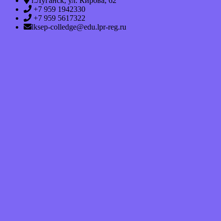
г.Луганск, ул. Кирова, 62
+7 959 1942330
+7 959 5617322
lksep-colledge@edu.lpr-reg.ru