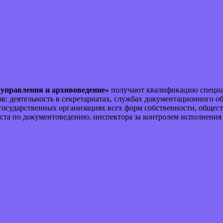
 управления и архивоведение»
получают квалификацию специа
в: деятельность в секретариатах, службах документационного о
егосударственных организациях всех форм собственности, общес
иста по документоведению, инспектора за контролем исполнения