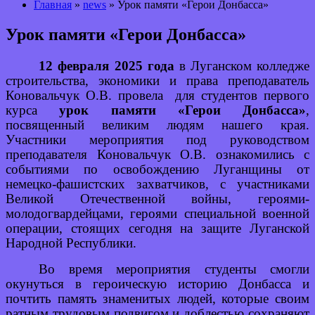
Главная
»
news
» Урок памяти «Герои Донбасса»
Урок памяти «Герои Донбасса»
12 февраля 2025 года
в Луганском колледже
строительства, экономики и права преподаватель
Коновальчук О.В. провела для студентов первого
курса
урок памяти «Герои Донбасса»
,
посвященный великим людям нашего края.
Участники мероприятия под руководством
преподавателя Коновальчук О.В. ознакомились с
событиями по освобождению Луганщины от
немецко-фашистских захватчиков, с участниками
Великой Отечественной войны, героями-
молодогвардейцами, героями специальной военной
операции, стоящих сегодня на защите Луганской
Народной Республики.
Во время мероприятия студенты смогли
окунуться в героическую историю Донбасса и
почтить память знаменитых людей, которые своим
ратным трудовым подвигом и доблестью сохраняют