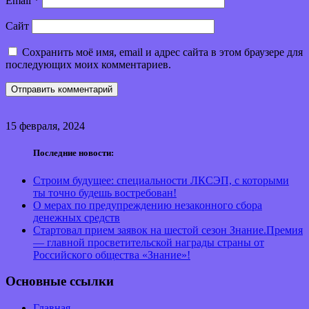
Email
*
Сайт
Сохранить моё имя, email и адрес сайта в этом браузере для
последующих моих комментариев.
15 февраля, 2024
Последние новости:
Строим будущее: специальности ЛКСЭП, с которыми
ты точно будешь востребован!
О мерах по предупреждению незаконного сбора
денежных средств
Стартовал прием заявок на шестой сезон Знание.Премия
— главной просветительской награды страны от
Российского общества «Знание»!
Основные ссылки
Главная