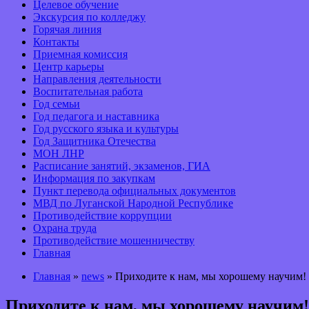
Целевое обучение
Экскурсия по колледжу
Горячая линия
Контакты
Приемная комиссия
Центр карьеры
Направления деятельности
Воспитательная работа
Год семьи
Год педагога и наставника
Год русского языка и культуры
Год Защитника Отечества
МОН ЛНР
Расписание занятий, экзаменов, ГИА
Информация по закупкам
Пункт перевода официальных документов
МВД по Луганской Народной Республике
Противодействие коррупции
Охрана труда
Противодействие мошенничеству
Главная
Главная
»
news
» Приходите к нам, мы хорошему научим!
Приходите к нам, мы хорошему научим!