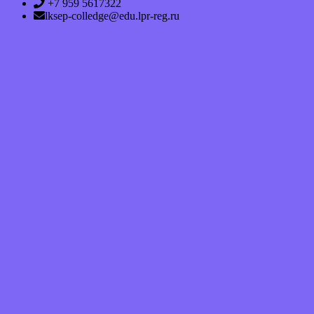
+7 959 5617322
lksep-colledge@edu.lpr-reg.ru