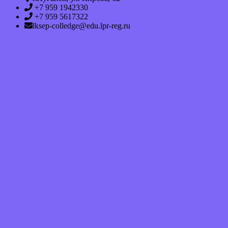
+7 959 1942330
+7 959 5617322
lksep-colledge@edu.lpr-reg.ru