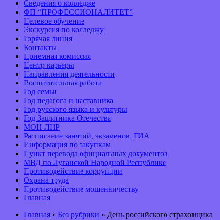
Сведения о колледже
ФП “ПРОФЕССИОНАЛИТЕТ”
Целевое обучение
Экскурсия по колледжу
Горячая линия
Контакты
Приемная комиссия
Центр карьеры
Направления деятельности
Воспитательная работа
Год семьи
Год педагога и наставника
Год русского языка и культуры
Год Защитника Отечества
МОН ЛНР
Расписание занятий, экзаменов, ГИА
Информация по закупкам
Пункт перевода официальных документов
МВД по Луганской Народной Республике
Противодействие коррупции
Охрана труда
Противодействие мошенничеству
Главная
Главная
»
Без рубрики
» День российского страховщика