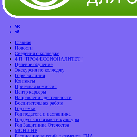
Главная
Новости
Сведения о колледже
ФП “ПРОФЕССИОНАЛИТЕТ”
Целевое обучение
Экскурсия по колледжу
Горячая линия
Контакты
Приемная комиссия
Центр карьеры
Направления деятельности
Воспитательная работа
Год семьи
Год педагога и наставника
Год русского языка и культуры
Год Защитника Отечества
МОН ЛНР
Расписание занятий, экзаменов, ГИА