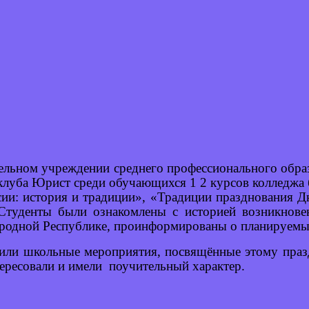
тельном учреждении среднего профессионального обр
 клуба Юрист среди обучающихся 1 2 курсов колледжа 
сии: история и традиции», «Традиции празднования Д
Студенты были ознакомлены с историей возникновен
Народной Республике, проинформированы о планируем
нили школьные мероприятия, посвящённые этому празд
тересовали и имели поучительный характер.