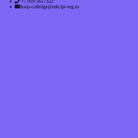
+7 959 5617322
lksep-colledge@edu.lpr-reg.ru